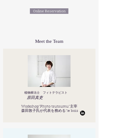
Online Reservation
Meet the Team
植物療法士 フィトテラピスト
原田真吏
Workshop"Phyto tsutsumu"主宰

森田敦子氏が代表を務める"le bois 
Phytotherapy School ルボアフィトテラ
ピースクール" メディカルコースを卒
業。2023年6月 「AMPP認定メディカル
フィトセラピスト」のディプロマを取
得。

植物療法士・フィトテラピストとして活