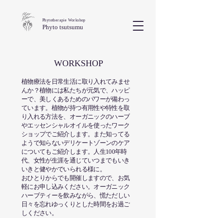
Phytotherapie Workshop
Phyto tsutsumu
WORKSHOP
植物療法を日常生活に取り入れてみませ
んか？植物には私たちが元気で、ハッピ
ーで、美しくあるためのパワーが備わっ
ています。植物が持つ有用性や特性を取
り入れる方法を、オーガニックのハーブ
やエッセンシャルオイルを使ったワーク
ショップでご紹介します。また知ってる
ようで知らないデリケートゾーンのケア
についてもご紹介します。人生100年時
代、女性が生涯を通じていつまでもいき
いきと健やかでいられる様に。
​おひとりからでも開催しますので、お気
軽にお申し込みください。オーガニック
ハーブティーを飲みながら、慌ただしい
日々を忘れゆっくりとした時間をお過ご
しください。