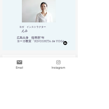
動をスタート。
ヨガ インストラクター
えみ
広島出身　指導歴7年　

ヨーガ教室「KINOSHITA de YOGA」
主宰

はじめてYOGAのクラスを受けた時、至
福感と安堵感に包まれ心と体が繋がって
いる神秘に魅了されました。

自己探求を好む性格もありヨーガ哲学に
も興味が湧いて、「生きることそのもの
Email
Instagram
がYOGA」だと知ったことで完全に惹き
つけられました。

人は自然の一部という考えのもと、自然
のチカラを借りながら自身の中にある治
癒力も活かし日々の暮らしがよりリラッ
クスして過ごせるようにYOGAの教えを
料理家・発酵食スペシャリスト
シェアさせていただいております。
岸 八千代
“つくるたのしみ たべるたのしみ”

一汁三菜料理教室主宰

ファッション誌のモデルとして東京で活