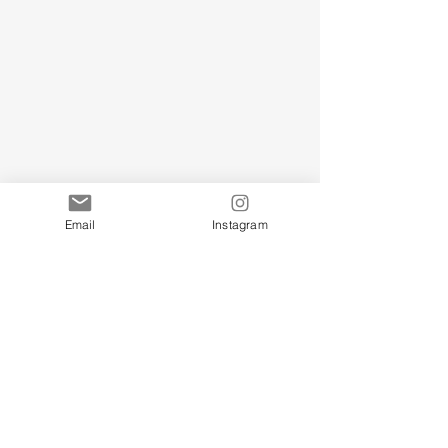
Email
Instagram
弥山へ
コメント
新年の誓い 2026
コメントを追加…