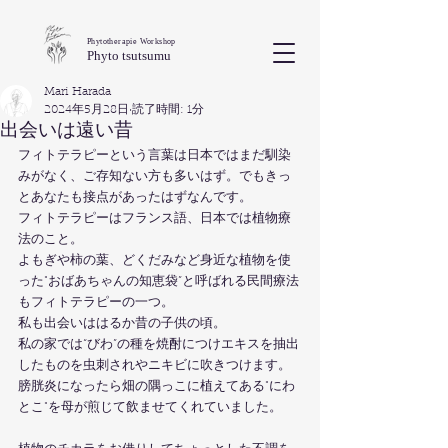
Phytotherapie Workshop
Phyto tsutsumu
Mari Harada
2024年5月28日
読了時間: 1分
出会いは遠い昔
フィトテラピーという言葉は日本ではまだ馴染
みがなく、ご存知ない方も多いはず。でもきっ
とあなたも接点があったはずなんです。
フィトテラピーはフランス語、日本では植物療
法のこと。
よもぎや柿の葉、どくだみなど身近な植物を使
った"おばあちゃんの知恵袋”と呼ばれる民間療法
もフィトテラピーの一つ。
私も出会いははるか昔の子供の頃。
私の家では“びわ”の種を焼酎につけエキスを抽出
したものを虫刺されやニキビに吹きつけます。
膀胱炎になったら畑の隅っこに植えてある"にわ
とこ"を母が煎じて飲ませてくれていました。