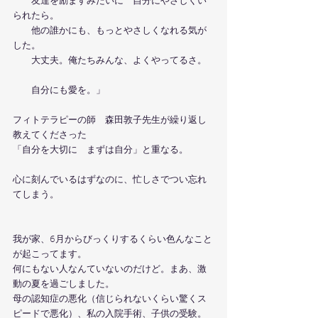
　　友達を励ますみたいに　自分にやさしくい
られたら。
　　他の誰かにも、もっとやさしくなれる気が
した。
　　大丈夫。俺たちみんな、よくやってるさ。
　　自分にも愛を。」
フィトテラピーの師　森田敦子先生が繰り返し
教えてくださった
「自分を大切に　まずは自分」と重なる。
心に刻んでいるはずなのに、忙しさでつい忘れ
てしまう。
我が家、6月からびっくりするくらい色んなこと
が起こってます。
何にもない人なんていないのだけど。まあ、激
動の夏を過ごしました。
母の認知症の悪化（信じられないくらい驚くス
ピードで悪化）、私の入院手術、子供の受験。