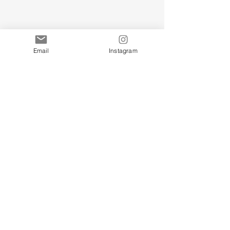
Email
Instagram
とっても美味しいお野菜のサラダ。オススメで
す。
すべて表示
最新記事