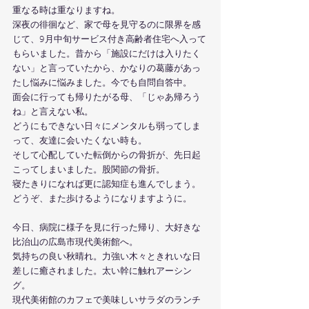
重なる時は重なりますね。
深夜の徘徊など、家で母を見守るのに限界を感
じて、9月中旬サービス付き高齢者住宅へ入って
もらいました。昔から「施設にだけは入りたく
ない」と言っていたから、かなりの葛藤があっ
たし悩みに悩みました。今でも自問自答中。
面会に行っても帰りたがる母、「じゃあ帰ろう
ね」と言えない私。
どうにもできない日々にメンタルも弱ってしま
って、友達に会いたくない時も。
そして心配していた転倒からの骨折が、先日起
こってしまいました。股関節の骨折。
寝たきりになれば更に認知症も進んでしまう。
どうぞ、また歩けるようになりますように。
今日、病院に様子を見に行った帰り、大好きな
比治山の広島市現代美術館へ。
気持ちの良い秋晴れ。力強い木々ときれいな日
差しに癒されました。太い幹に触れアーシン
グ。
現代美術館のカフェで美味しいサラダのランチ