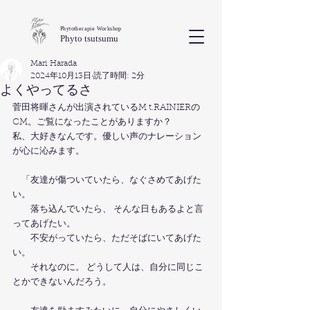
Phytotherapie Workshop
Phyto tsutsumu
Mari Harada
2024年10月13日
読了時間: 2分
よくやってるさ
菅田将暉さんが出演されているM t.RAINIERの
CM。ご覧になったことがありますか？
私、大好きなんです。優しい声のナレーション
が心に沁みます。
　「友達が傷ついていたら、なぐさめてあげた
い。
　　落ち込んでいたら、 そんな日もあるよと言
ってあげたい。 
　　不安がっていたら、ただそばにいてあげた
い。
　　それなのに。 どうして人は、自分に同じこ
とかできないんだろう。 